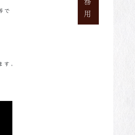
業務用
等で
ます。