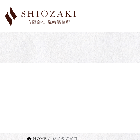
コ
ナ
ン
ビ
テ
ゲ
ン
ー
ツ
シ
へ
ョ
ス
ン
キ
に
ッ
移
プ
動
HOME
商品のご案内